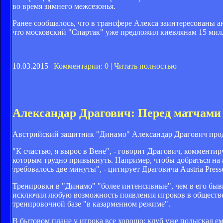
во время зимнего межсезонья.
Ранее сообщалось, что в трансфере Алекса заинтересованы а
что московский "Спартак" уже предложил киевлянам 15 милл
10.03.2015 |
Комментарии: 0
|
Читать полностью
Александар Драгович: Перед матчами
Австрийский защитник "Динамо" Александар Драгович прод
"К счастью, я вырос в Вене", - говорит Драгович, комментир
которым трудно привыкнуть. Например, чтобы добраться на а
требовалось две минуты", - цитирует Драговича Austria Presse
Тренировки в "Динамо" "более интенсивные", чем в его бывш
исключил любую возможность появления игроков в обществе
тренировочной базе "в казарменном режиме".
В бытовом плане у игрока все хорошо: клуб уже подыскал е