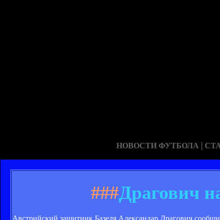
|
НОВОСТИ ФУТБОЛА
СТ
###
Драгович н
Австрийский защитник Базеля Александар Драгович сообщил