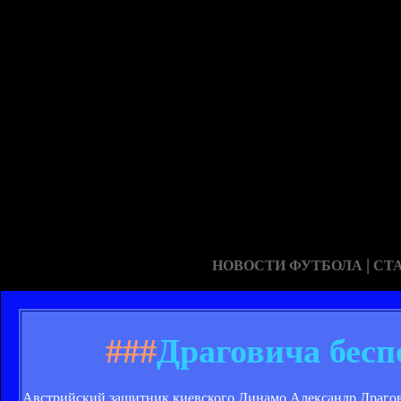
|
НОВОСТИ ФУТБОЛА
СТ
###
Драговича бесп
Австрийский защитник киевского Динамо Александр Драгови