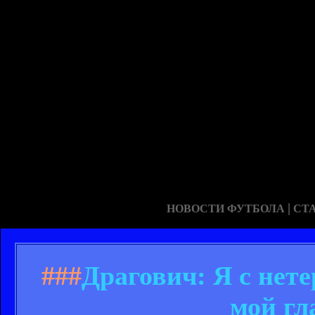
|
НОВОСТИ ФУТБОЛА
СТ
###
Драгович: Я с нет
мой гл