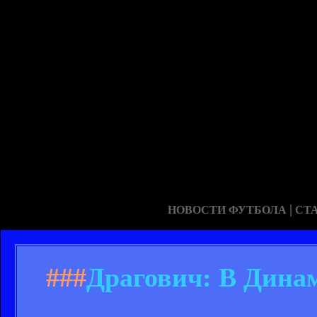
|
НОВОСТИ ФУТБОЛА
СТ
###
Драгович: В Динам