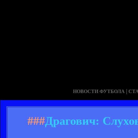
|
НОВОСТИ ФУТБОЛА
СТ
###
Драгович: Слухов