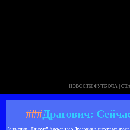
|
НОВОСТИ ФУТБОЛА
СТ
###
Драгович: Сейча
Защитник "Динамо" Александар Драгович в интервью sportn