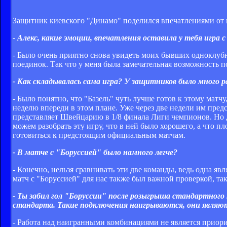
Защитник киевского "Динамо" поделился впечатлениями от 
- Алекс, какие эмоции, впечатления оставила у тебя игра 
- Было очень приятно снова увидеть моих бывших одноклубн
поединок. Так что у меня была замечательная возможность по
- Как складывалась сама игра? У защитников было много р
- Было понятно, что "Базель" чуть лучше готов к этому матч
неделю впереди в этом плане. Уже через две недели им предс
представляет Швейцарию в 1/8 финала Лиги чемпионов. Но 
можем разобрать эту игру, что в ней было хорошего, а что п
готовиться к предстоящим официальным матчам.
- В матче с "Боруссией" было намного легче?
- Конечно, нельзя сравнивать эти две команды, ведь одна я
матч с "Боруссией" для нас также был важной проверкой, так
- Ты забил гол "Боруссии" после розыгрыша стандартного 
стандарта. Такие подключения наигрываются, они являю
- Работа над наигранными комбинациями не является приорит