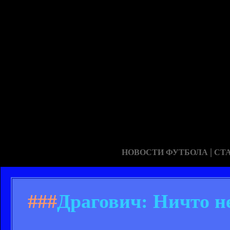
|
НОВОСТИ ФУТБОЛА
СТ
###
Драгович: Ничто н