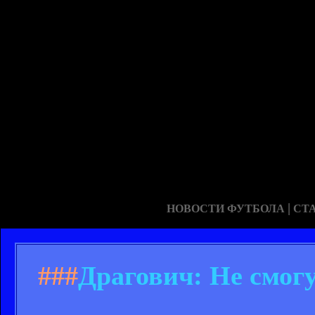
|
НОВОСТИ ФУТБОЛА
СТ
###
Драгович: Не смогу