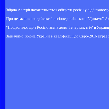
Збірна Австрії намагатиметься обіграти росіян у відбірковом
Про це заявив австрійський легіонер київського "Динамо" А
"Пощастило, що з Росією звела доля. Тепер ми, в ім'-я Україн
Зазначимо, збірна України в кваліфікації до Євро-2016 зіграє