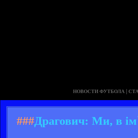
|
НОВОСТИ ФУТБОЛА
СТ
###
Драгович: Ми, в ім