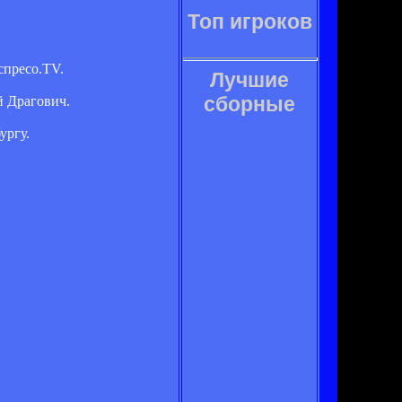
Топ игроков
спресо.TV.
Лучшие
сборные
ий Драгович.
ургу.