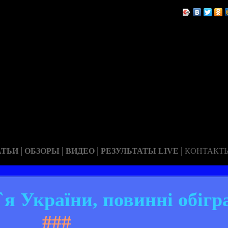
|
|
|
|
АТЬИ
ОБЗОРЫ
ВИДЕО
РЕЗУЛЬТАТЫ LIVE
КОНТАКТ
`я України, повинні обігр
###