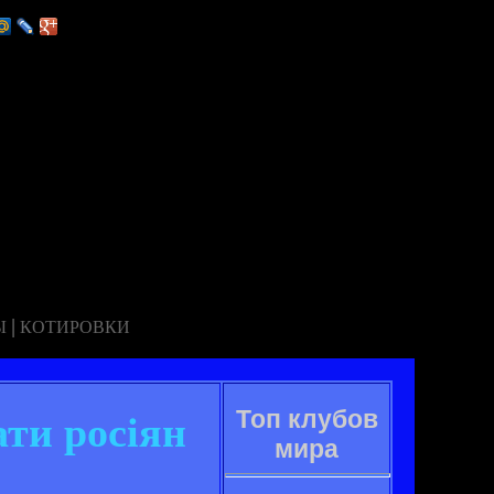
|
Ы
КОТИРОВКИ
Топ клубов
ати росіян
мира