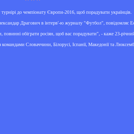
у турнірі до чемпіонату Європи-2016, щоб порадувати українців.
лександар Драгович в інтерв'-ю журналу "Футбол", повідомляє Е
и, повинні обіграти росіян, щоб вас порадувати", - каже 23-річн
 з командами Словаччини, Білорусі, Іспанії, Македонії та Люксемб