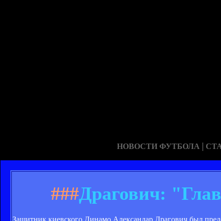
|
НОВОСТИ ФУТБОЛА
СТ
###
Драгович: "Гла
Защитник киевского Динамо Александар Драгович был предс