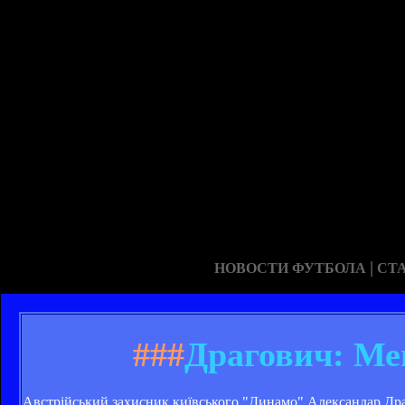
|
НОВОСТИ ФУТБОЛА
СТ
###
Драгович: Ме
Австрійський захисник київського "Динамо" Александар Драго