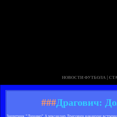
|
НОВОСТИ ФУТБОЛА
СТ
###
Драгович: До
Защитник "Динамо" Александар Драгович накануне встречи