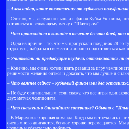
– Александар, какие впечатления от кубкового полуфинал
– Считаю, мы заслужено вышли в финал Кубка Украины, пото
готовиться к решающему матчу с "Шахтером".
– Что происходило в команде в течение десяти дней, что 
– Одна из причин – то, что мы пропускали поединок 28-го 
отдохнуть, набраться свежести и хорошо подготовиться как 
– Учитывали ли предыдущие неудачи, отталкивались ли от
– Конечно, мы очень хотели взять реванш за игру чемпионата
решимости желания биться и доказать, что мы лучше и силь
– Что важнее сейчас – кубковый финал или два оставших
– Не буду оригинальным, если скажу, что все игры одинако
двух матчах чемпионата.
– Что скажешь о ближайшем сопернике? Обычно с "Ильич
– В Мариуполе хорошая команда. Когда мы встречались с ни
очень много двигаются, бегают, хорошо перемещаются. Мы д
уровень и обязательно победить.