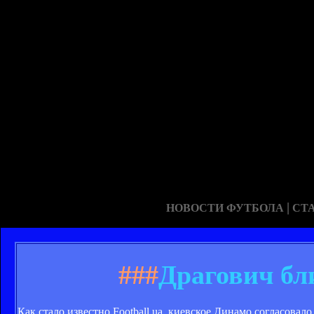
|
НОВОСТИ ФУТБОЛА
СТ
###
Драгович бл
Как стало известно Football.ua, киевское Динамо согласова