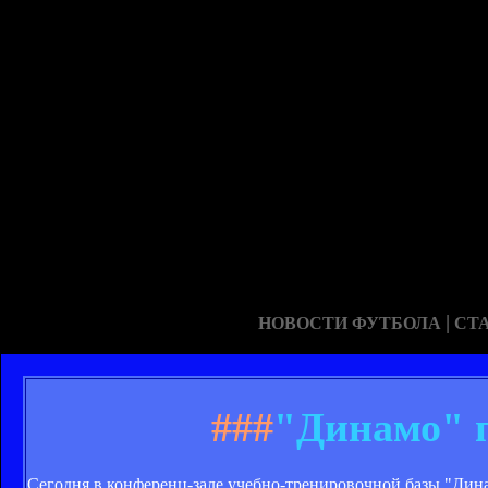
|
НОВОСТИ ФУТБОЛА
СТ
###
"Динамо" п
Сегодня в конференц-зале учебно-тренировочной базы "Дина