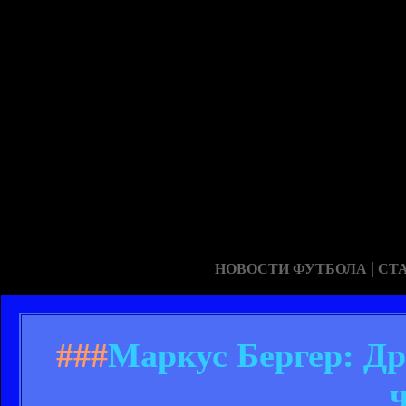
|
НОВОСТИ ФУТБОЛА
СТ
###
Маркус Бергер: Др